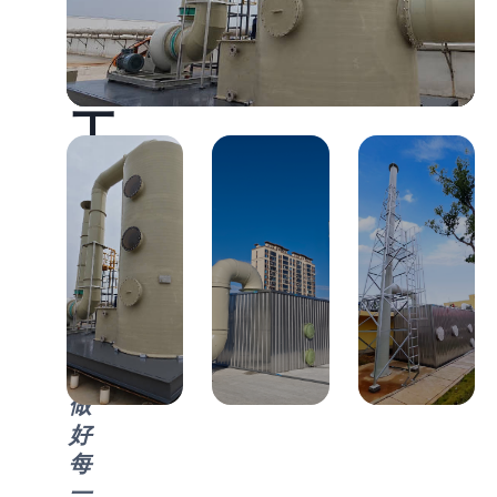
A
S
E
工
程
案
例
用
心
，
做
好
每
一