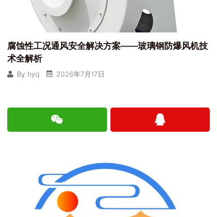
腐蚀性工况通风安全解决方案——玻璃钢防爆风机技
术全解析
2026年7月17日
By
hyq
W
Q
e
q
i
x
i
n