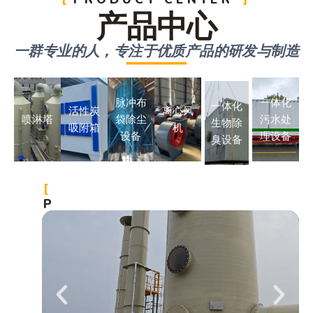
产品中心
一群专业的人，专注于优质产品的研发与制造
脉冲布
一体化
一体化
活性炭
离心风
喷淋塔
袋除尘
污水处
生物除
吸附箱
机
设备
理设备
臭设备
P
R
O
J
E
C
T
C