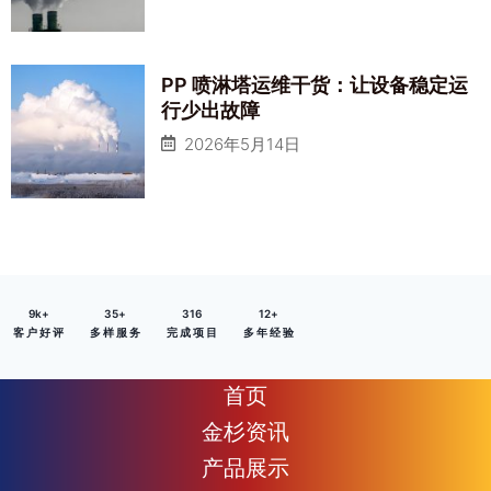
PP 喷淋塔运维干货：让设备稳定运
行少出故障
2026年5月14日
9
k+
35
+
316
12
+
客 户 好 评
多 样 服 务
完 成 项 目
多 年 经 验
首页
金杉资讯
产品展示