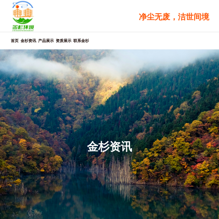
跳
净尘无废，洁世间境
至
内
容
首页
金杉资讯
产品展示
资质展示
联系金杉
金杉资讯