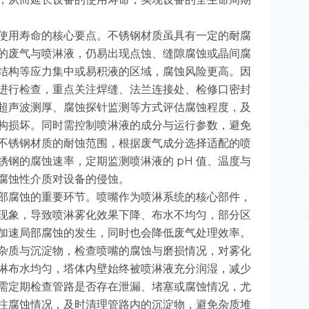
使用寿命的核心要点。不锈钢材质虽具有一定的耐腐
的废气与喷淋液，仍易出现点蚀、缝隙腐蚀或晶间腐
结构等应力集中或易积液的区域，腐蚀风险更高。因
进行检查，重点关注焊缝、法兰连接处、检修口密封
超声波测厚、腐蚀探针监测等方式评估腐蚀程度，及
构损坏。同时需控制喷淋液的成分与运行参数，避免
不锈钢材质的耐蚀范围，根据废气成分选择适配的喷
钢的腐蚀速率，定期监测喷淋液的 pH 值、温度与
腐蚀性介质对设备的侵蚀。
部腐蚀的重要环节。喷嘴作为喷淋系统的核心部件，
现象，导致喷淋雾化效果下降、布水不均匀，部分区
加速局部腐蚀的发生，同时也会降低废气处理效率。
杂质与沉淀物，检查喷嘴的腐蚀与磨损情况，对雾化
淋布水均匀，塔体内壁始终被喷淋液充分润湿，减少
需定期检查管路是否存在泄漏、堵塞或腐蚀情况，尤
注腐蚀情况，及时清理管路内的沉淀物，避免杂质堆