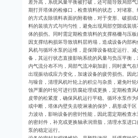
差升高，系统风量平衡被打破，还可能导致局部气
期打开塔体的检修口，检查填料的状态，对堵塞、
的方式去除填料表面的附着物，对于变形、破损或
料的装填方式与均匀性，避免出现局部空隙或装填
体的损伤。同时需定期检查填料的支撑格栅与压板
因支撑结构损坏导致填料层坍塌，造成设备内部构
风机与循环水泵的运维，是保障设备稳定运行、减
备，其运行状态直接影响系统的风量与负压平衡，
内气流分布不均，局部气流冲刷加剧，同时废气在
出现振动或应力变化，加速设备的疲劳损伤。因此
与噪音，清理风机叶轮上的积尘与杂质，避免叶轮
蚀严重的叶轮可进行防腐处理或更换，定期检查风
皮带的松紧度，确保风机运行平稳。循环水泵作为
或中断，塔体内壁失去喷淋液的保护，易形成干区
力波动，影响设备的密封性能，因此需定期检查水
的密封件，补充或更换轴承润滑脂，清理水泵进口
泵的稳定运行。