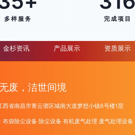
35
+
31
多 样 服 务
完 成 项 目
金杉资讯
产品展示
资质展示
无废，洁世间境
江西省南昌市青云谱区城南大道梦想小镇6号楼1层
：布袋除尘设备 除尘设备 有机废气处理 废气处理设备