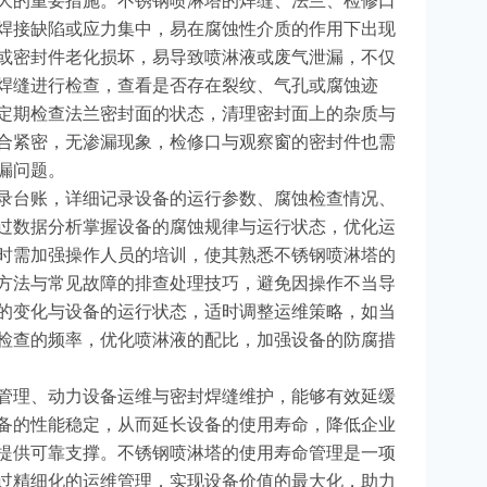
大的重要措施。不锈钢喷淋塔的焊缝、法兰、检修口
焊接缺陷或应力集中，易在腐蚀性介质的作用下出现
或密封件老化损坏，易导致喷淋液或废气泄漏，不仅
焊缝进行检查，查看是否存在裂纹、气孔或腐蚀迹
定期检查法兰密封面的状态，清理密封面上的杂质与
合紧密，无渗漏现象，检修口与观察窗的密封件也需
漏问题。
录台账，详细记录设备的运行参数、腐蚀检查情况、
过数据分析掌握设备的腐蚀规律与运行状态，优化运
时需加强操作人员的培训，使其熟悉不锈钢喷淋塔的
方法与常见故障的排查处理技巧，避免因操作不当导
的变化与设备的运行状态，适时调整运维策略，如当
检查的频率，优化喷淋液的配比，加强设备的防腐措
管理、动力设备运维与密封焊缝维护，能够有效延缓
备的性能稳定，从而延长设备的使用寿命，降低企业
提供可靠支撑。不锈钢喷淋塔的使用寿命管理是一项
过精细化的运维管理，实现设备价值的最大化，助力