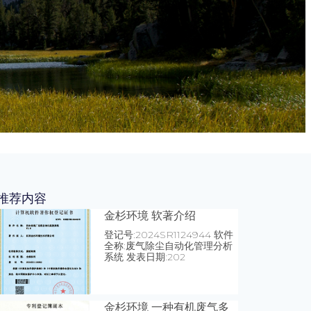
推荐内容
金杉环境 软著介绍
登记号:2024SR1124944 软件
全称:废气除尘自动化管理分析
系统 发表日期:202
金杉环境 一种有机废气多