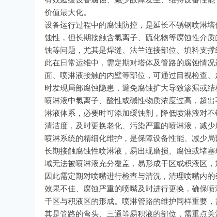
价值最大化。
设备运行过程中的腐蚀防控，是延长不锈钢喷淋塔
蚀性，但长期接触含氯离子、硫化物等腐蚀性介质
蚀等问题，尤其是焊缝、法兰连接部位、填料支撑
此在日常运维中，需定期对塔体及管路的腐蚀情况
面、喷淋液接触的内壁等部位，可通过目视检查、
时发现局部腐蚀隐患，避免腐蚀扩大导致渗漏或结
喷淋液中氯离子、酸性或碱性物质浓度过高，超出
淋液体系，必要时可添加缓蚀剂，降低喷淋液对不锈
清洁度，及时更换老化、污染严重的喷淋液，减少
喷淋系统的精细化维护，是保障设备性能、减少局
长期接触腐蚀性喷淋液，易出现磨损、腐蚀或堵塞
域无法被喷淋液充分覆盖，易形成干区或积液区，
因此需定期对喷嘴进行检查与清洗，清理喷嘴内的
效果不佳、腐蚀严重的喷嘴及时进行更换，确保喷
干区与积液区的形成。喷淋管路的维护同样重要，
其是管路的弯头、三通等易积液的部位，需重点关