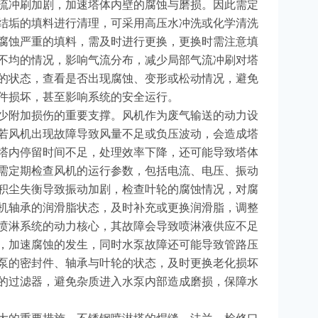
流冲刷加剧，加速塔体内壁的腐蚀与磨损。因此需定
结垢的填料进行清理，可采用高压水冲洗或化学清洗
腐蚀严重的填料，需及时进行更换，更换时需注意填
不均的情况，影响气流分布，减少局部气流冲刷对塔
的状态，查看是否出现腐蚀、变形或松动情况，避免
件损坏，甚至影响系统的安全运行。
少附加损伤的重要支撑。风机作为废气输送的动力设
若风机出现故障导致风量不足或负压波动，会造成塔
塔内停留时间不足，处理效率下降，还可能导致塔体
需定期检查风机的运行参数，包括电流、电压、振动
积尘失衡导致振动加剧，检查叶轮的腐蚀情况，对腐
机轴承的润滑脂状态，及时补充或更换润滑脂，调整
喷淋系统的动力核心，其故障会导致喷淋液供应不足
，加速腐蚀的发生，同时水泵故障还可能导致管路压
泵的密封件、轴承与叶轮的状态，及时更换老化损坏
的过滤器，避免杂质进入水泵内部造成磨损，保障水