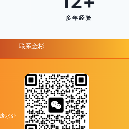
6
12
+
多 年 经 验
联系金杉
 废水处