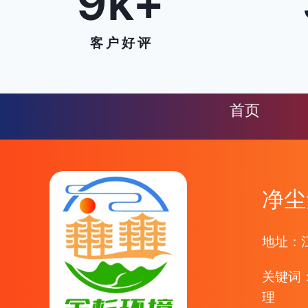
9
k+
客 户 好 评
首页
净尘
地址：
关键词
理