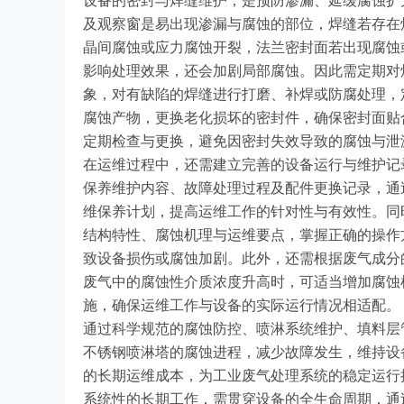
设备的密封与焊缝维护，是预防渗漏、延缓腐蚀扩
及观察窗是易出现渗漏与腐蚀的部位，焊缝若存在
晶间腐蚀或应力腐蚀开裂，法兰密封面若出现腐蚀
影响处理效果，还会加剧局部腐蚀。因此需定期对
象，对有缺陷的焊缝进行打磨、补焊或防腐处理，
腐蚀产物，更换老化损坏的密封件，确保密封面贴
定期检查与更换，避免因密封失效导致的腐蚀与泄
在运维过程中，还需建立完善的设备运行与维护记
保养维护内容、故障处理过程及配件更换记录，通
维保养计划，提高运维工作的针对性与有效性。同
结构特性、腐蚀机理与运维要点，掌握正确的操作
致设备损伤或腐蚀加剧。此外，还需根据废气成分
废气中的腐蚀性介质浓度升高时，可适当增加腐蚀
施，确保运维工作与设备的实际运行情况相适配。
通过科学规范的腐蚀防控、喷淋系统维护、填料层
不锈钢喷淋塔的腐蚀进程，减少故障发生，维持设
的长期运维成本，为工业废气处理系统的稳定运行
系统性的长期工作，需贯穿设备的全生命周期，通