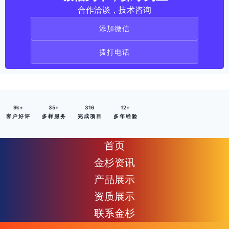
合作洽谈，技术咨询
添加微信
拨打电话
9
k+
35
+
316
12
+
客 户 好 评
多 样 服 务
完 成 项 目
多 年 经 验
首页
金杉资讯
产品展示
资质展示
联系金杉