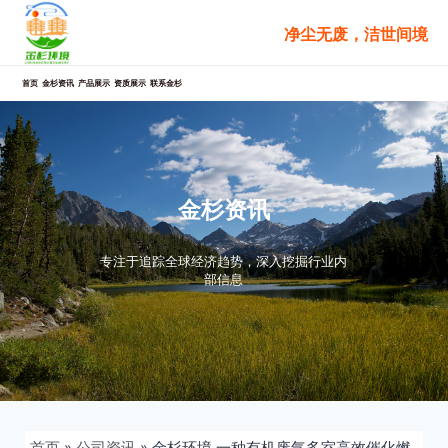
跳
净尘无废，洁世间境
至
内
容
首页
金杉资讯
产品展示
资质展示
联系金杉
金杉资讯
专注于追踪全球经济趋势，深入挖掘行业内
部信息
首页
»
公司资讯
»
金杉环境 一种有机废气多室高效催化燃