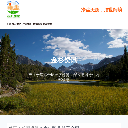
跳
净尘无废，洁世间境
至
内
容
首页
金杉资讯
产品展示
资质展示
联系金杉
金杉资讯
专注于追踪全球经济趋势，深入挖掘行业内
部信息
首页
»
公司资讯
»
金杉环境 软著介绍