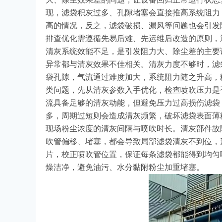
现，滤袋积灰过多、孔隙堵塞会直接推高系统阻力
高的情况，反之，滤袋破损、漏风等问题也会引发
排查优化需遵循先易后难、先运维后改造的原则，
清灰系统效能不足，是引发阻力大、除尘差的主要
异常都与清灰效果不佳相关。清灰力度不够时，滤
袋孔隙，气流通过难度加大，系统阻力随之升高，
类问题，先从清灰参数入手优化，检查喷吹压力是
流具备足够的清灰动能，但避免压力过高损伤滤袋
多，周期过短则会造成清灰频繁，破坏滤袋表面薄
现场粉尘浓度的清灰间隔与喷吹时长。清灰部件故
吹管偏移、堵塞，都会导致局部滤袋清灰不到位，
片，校正喷吹管位置，保证每条滤袋都能得到均匀
燥洁净，避免油污、水分黏附粉尘加重堵塞。