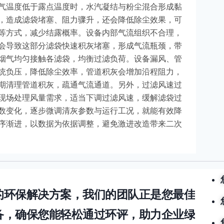
气温度低于露点温度时，水汽凝结与粉尘混合形成黏
，造成滤袋堵塞、阻力骤升，还会降低除尘效果，可
等方式，减少结露概率。设备内部气流组织不合理，
会导致这部分滤袋快速积灰堵塞，形成气流瓶颈，带
烟气均匀接触各滤袋，均衡过滤负荷。设备漏风、管
统负压，降低除尘效率，管道积灰会增加沿程阻力，
期清理管道积灰，疏通气流通道。另外，过滤风速过
现场处理风量需求，适当下调过滤风速，缓解滤袋过
数变化，逐步微调清灰参数与运行工况，就能有效降
序渐进，以数据为依据调整，避免激进改造带来二次
的环保解决方案，我们的团队正是您最佳
备，确保您能轻松通过环评，助力企业绿