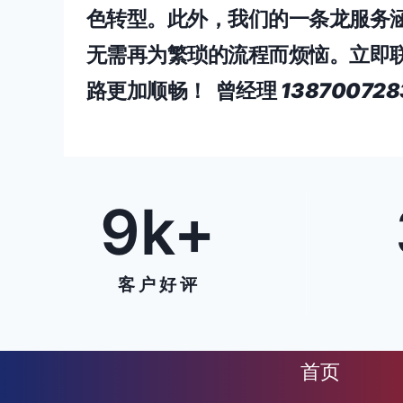
色转型。此外，我们的一条龙服务
无需再为繁琐的流程而烦恼。立即
路更加顺畅！ 曾经理
13870072
9
k+
客 户 好 评
首页