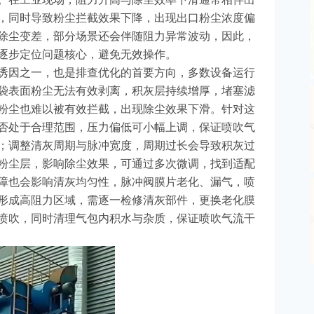
，同时导致粉尘拦截效果下降，出现出口粉尘浓度偏
除尘变差，部分场景还会伴随阻力异常波动，因此，
逐步定位问题核心，避免无效操作。
诱因之一，也是排查优化的首要方向，多数设备运行
袋表面粉尘无法有效剥离，积灰层持续增厚，堵塞滤
粉尘也难以被有效拦截，出现除尘效果下滑。针对这
否处于合理范围，压力偏低可小幅上调，保证喷吹气
；调整清灰周期与脉冲宽度，周期过长会导致积灰过
粉尘层，影响除尘效果，可通过多次微调，找到适配
障也会影响清灰均匀性，脉冲阀膜片老化、漏气，喷
形成高阻力区域，需逐一检修清灰部件，更换老化膜
喷吹，同时清理气包内积水与杂质，保证喷吹气流干