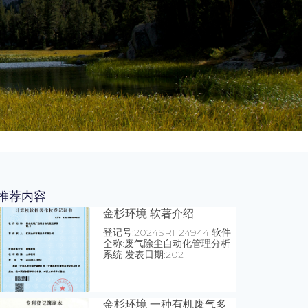
推荐内容
金杉环境 软著介绍
登记号:2024SR1124944 软件
全称:废气除尘自动化管理分析
系统 发表日期:202
金杉环境 一种有机废气多