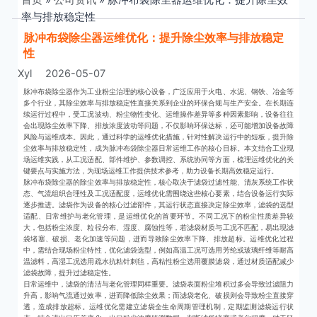
率与排放稳定性
脉冲布袋除尘器运维优化：提升除尘效率与排放稳定
性
Xyl
2026-05-07
脉冲布袋除尘器作为工业粉尘治理的核心设备，广泛应用于火电、水泥、钢铁、冶金等
多个行业，其除尘效率与排放稳定性直接关系到企业的环保合规与生产安全。在长期连
续运行过程中，受工况波动、粉尘物性变化、运维操作差异等多种因素影响，设备往往
会出现除尘效率下降、排放浓度波动等问题，不仅影响环保达标，还可能增加设备故障
风险与运维成本。因此，通过科学的运维优化措施，针对性解决运行中的短板，提升除
尘效率与排放稳定性，成为脉冲布袋除尘器日常运维工作的核心目标。本文结合工业现
场运维实践，从工况适配、部件维护、参数调控、系统协同等方面，梳理运维优化的关
键要点与实施方法，为现场运维工作提供技术参考，助力设备长期高效稳定运行。
脉冲布袋除尘器的除尘效率与排放稳定性，核心取决于滤袋过滤性能、清灰系统工作状
态、气流组织合理性及工况适配度，运维优化需围绕这些核心要素，结合设备运行实际
逐步推进。滤袋作为设备的核心过滤部件，其运行状态直接决定除尘效率，滤袋的选型
适配、日常维护与老化管理，是运维优化的首要环节。不同工况下的粉尘性质差异较
大，包括粉尘浓度、粒径分布、湿度、腐蚀性等，若滤袋材质与工况不匹配，易出现滤
袋堵塞、破损、老化加速等问题，进而导致除尘效率下降、排放超标。运维优化过程
中，需结合现场粉尘特性，优化滤袋选型，例如高温工况可选用芳纶或玻璃纤维等耐高
温滤料，高湿工况选用疏水抗粘针刺毡，高粘性粉尘选用覆膜滤袋，通过材质适配减少
滤袋故障，提升过滤稳定性。
日常运维中，滤袋的清洁与老化管理同样重要。滤袋表面粉尘堆积过多会导致过滤阻力
升高，影响气流通过效率，进而降低除尘效果；而滤袋老化、破损则会导致粉尘直接穿
透，造成排放超标。运维优化需建立滤袋全生命周期管理机制，定期监测滤袋运行状