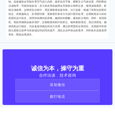
响。设备漏风会导致外界空气进入内部，破坏负压平衡，稀释含尘气体浓度，同时降低
过滤效率，导致排放波动；灰斗卸灰系统故障会导致粉尘堆积过多，掩埋滤袋底部，影
响过滤效果。运维优化过程中，需定期检查设备壳体、法兰连接、检修门等部位的密封
状态，排查漏风点，采用密封胶、更换密封条等方式进行密封处理；定期检查灰斗卸灰
装置的运行状态，清理卸灰阀内的异物，确保卸灰顺畅，避免粉尘堆积。同时，加强风
机、电机等辅助设备的维护，定期检查风机叶轮积尘、轴承磨损情况，加注润滑油，确
保风机运行稳定，为设备提供稳定的动力支撑。通过多维度的运维优化，实现脉冲布袋
除尘器除尘效率与排放稳定性的同步提升，满足企业环保达标需求，同时延长设备使用
寿命，降低运维成本。
诚信为本，操守为重
合作洽谈，技术咨询
添加微信
拨打电话