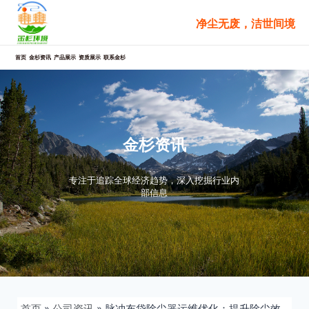
跳
净尘无废，洁世间境
至
内
容
首页
金杉资讯
产品展示
资质展示
联系金杉
金杉资讯
专注于追踪全球经济趋势，深入挖掘行业内
部信息
首页
»
公司资讯
»
脉冲布袋除尘器运维优化：提升除尘效