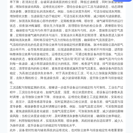
率下降；若清灰过度，会破坏滤袋表面的粉尘初层，降低过滤精度，同时加速滤袋磨
损，增加排放波动风险。运维优化过程中，需结合设备运行工况与滤袋状态，动态调整
清灰参数，摒弃固定化的清灰模式。例如，当粉尘浓度升高时，可适当缩短清灰周期、
增加喷吹次数；当滤袋阻力趋于稳定时，可适当延长清灰周期，减少能耗与滤袋磨损。
同时，加强清灰系统核心部件的维护，定期检查脉冲阀、喷吹管、储气罐等部件的运行
状态，排查脉冲阀漏喷、喷吹无力等故障，清理喷吹管内的粉尘杂质，调整喷吹管位
置，确保喷吹气流均匀作用于滤袋表面，提升清灰均匀性。此外，需保障压缩空气质
量，定期排放储气罐内的积水与油污，安装油水分离器并定期清理，避免杂质进入脉冲
阀影响清灰效果，同时将压缩空气压力控制在合理范围，确保喷吹气流强度适中。
气流组织的优化的也是提升除尘效率与排放稳定性的重要措施。脉冲布袋除尘器内部气
流分布不均，会导致局部滤袋过载，出现滤袋磨损加快、粉尘堆积不均等问题，进而影
响整体除尘效果与排放稳定性。运维优化过程中，可通过检查设备内部导流板、气流分
布板的状态，修复或调整其位置，避免气流出现“死区”或“高速区”，确保气流均匀分布
到每一条滤袋，减少局部滤袋负荷过大的情况。同时，检查进气管道、排气管道的连接
状态，清理管道内的粉尘堆积，避免管道堵塞或漏风导致气流紊乱，确保设备内部负压
稳定，为高效过滤提供良好条件。对于高浓度粉尘工况，可在入口加装旋风预除尘装
置，去除大颗粒粉尘，降低滤袋负荷，减少滤袋堵塞风险，提升除尘效率与排放稳定
性。
工况适配与智能监测的优化，能够进一步提升设备运行的稳定性与可靠性。工业生产过
程中，工况往往存在波动，如烟气温度、湿度、粉尘浓度的变化，若设备运行参数未及
时调整，会导致除尘效率下降、排放波动。运维优化需建立工况监测机制，安装粉尘
仪、差压计、温度传感器等设备，实时监测进出口粉尘浓度、设备压差、烟气温度与湿
度等参数，根据参数变化及时调整运行参数。例如，当烟气温度过高时，可采取降温措
施，避免滤袋因高温老化破损；当烟气湿度过高时，可加装加热装置，减少滤袋结露糊
袋风险；当粉尘浓度波动较大时，及时调整清灰参数与风机转速，确保除尘效率稳定。
同时，利用智能控制技术，实现清灰周期、喷吹参数、风机转速的自适应调节，减少人
为操作误差，提升设备运行的稳定性与智能化水平。
此外，设备密封性能与辅助系统的运维优化，也对除尘效率与排放稳定性有着重要影