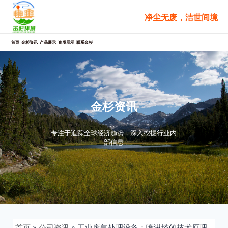
跳
净尘无废，洁世间境
至
内
容
首页
金杉资讯
产品展示
资质展示
联系金杉
金杉资讯
专注于追踪全球经济趋势，深入挖掘行业内
部信息
首页
»
公司资讯
»
工业废气处理设备：喷淋塔的技术原理