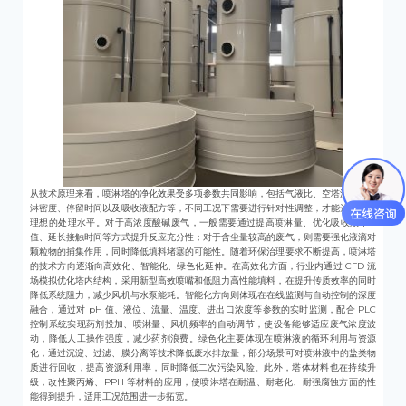
从技术原理来看，喷淋塔的净化效果受多项参数共同影响，包括气液比、空塔流速、喷
淋密度、停留时间以及吸收液配方等，不同工况下需要进行针对性调整，才能达到较为
理想的处理水平。对于高浓度酸碱废气，一般需要通过提高喷淋量、优化吸收液 pH
值、延长接触时间等方式提升反应充分性；对于含尘量较高的废气，则需要强化液滴对
颗粒物的捕集作用，同时降低填料堵塞的可能性。随着环保治理要求不断提高，喷淋塔
的技术方向逐渐向高效化、智能化、绿色化延伸。在高效化方面，行业内通过 CFD 流
场模拟优化塔内结构，采用新型高效喷嘴和低阻力高性能填料，在提升传质效率的同时
降低系统阻力，减少风机与水泵能耗。智能化方向则体现在在线监测与自动控制的深度
融合，通过对 pH 值、液位、流量、温度、进出口浓度等参数的实时监测，配合 PLC
控制系统实现药剂投加、喷淋量、风机频率的自动调节，使设备能够适应废气浓度波
动，降低人工操作强度，减少药剂浪费。绿色化主要体现在喷淋液的循环利用与资源
化，通过沉淀、过滤、膜分离等技术降低废水排放量，部分场景可对喷淋液中的盐类物
质进行回收，提高资源利用率，同时降低二次污染风险。此外，塔体材料也在持续升
级，改性聚丙烯、PPH 等材料的应用，使喷淋塔在耐温、耐老化、耐强腐蚀方面的性
能得到提升，适用工况范围进一步拓宽。