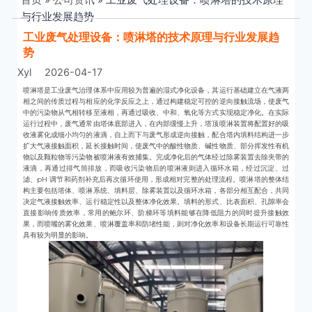
与行业发展趋势
工业废气处理设备：喷淋塔的技术原理与行业发展趋
势
Xyl
2026-04-17
喷淋塔是工业废气治理体系中应用较为普遍的湿式净化设备，其运行基础建立在气液两
相之间的传质过程与相应的化学反应之上，通过构建稳定可控的逆向接触流场，使废气
中的污染物从气相转移至液相，再通过吸收、中和、氧化等方式实现稳定净化。在实际
运行过程中，废气通常由塔体底部进入，在内部缓慢上升，塔顶喷淋装置将配置好的吸
收液雾化成细小均匀的液滴，自上而下与废气形成逆向接触，配合塔内填料结构进一步
扩大气液接触面积，延长接触时间，使废气中的酸性物质、碱性物质、部分挥发性有机
物以及颗粒物等污染物被喷淋液有效捕集。完成净化后的气体经过除雾装置去除夹带的
液滴，再通过排气筒排放，而吸收污染物后的喷淋液则进入循环水箱，经过沉淀、过
滤、pH 调节和药剂补充后再次循环使用，形成相对完整的处理流程。喷淋塔的整体结
构主要包括塔体、喷淋系统、填料层、除雾装置以及循环水箱，各部分相互配合，共同
决定气液接触效率、运行稳定性以及整体净化效果。填料的形式、比表面积、孔隙率会
直接影响传质效率，常用的鲍尔环、阶梯环等填料能够在降低阻力的同时提升接触效
果，而喷嘴的雾化效果、喷淋覆盖率和防堵性能，则对净化效率和设备长期运行可靠性
具有较为明显的影响。