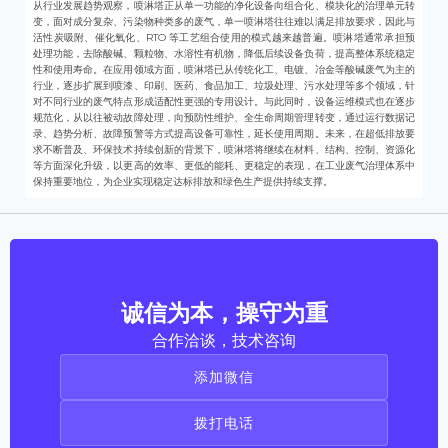
从行业发展趋势观察，喷淋塔正从单一功能的净化设备向组合化、模块化的治理单元转
变，面对成分复杂、污染物种类多的废气，单一喷淋塔往往难以满足排放要求，因此与
活性炭吸附、催化氧化、RTO 等工艺组合使用的模式越来越普遍。喷淋塔通常承担预
处理功能，去除酸碱、颗粒物、水溶性有机物，降低后续设备负荷，提高整体系统稳定
性和使用寿命。在应用领域方面，喷淋塔已从传统化工、电镀、冶金等酸碱废气为主的
行业，逐步扩展到喷漆、印刷、医药、食品加工、垃圾处理、污水处理等多个领域，针
对不同行业的废气特点形成适配性更强的专用设计。与此同时，设备运维模式也在逐步
规范化，从以往被动故障处理，向预防性维护、全生命周期管理转变，通过运行数据记
录、趋势分析、故障预警等方式提高设备可靠性，延长使用周期。未来，在超低排放要
求不断普及、环保技术持续创新的背景下，喷淋塔将继续在材料、结构、控制、资源化
等方面深化升级，以更高的效率、更低的能耗、更稳定的表现，在工业废气治理体系中
保持重要地位，为企业实现稳定达标排放和绿色生产提供持续支撑。
诚信为本，操守为重
合作洽谈，技术咨询
添加微信
拨打电话