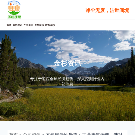
跳
净尘无废，洁世间境
至
内
容
首页
金杉资讯
产品展示
资质展示
联系金杉
金杉资讯
专注于追踪全球经济趋势，深入挖掘行业内
部信息
首页
»
公司资讯
»
不锈钢活性炭箱：工业废气治理，选对