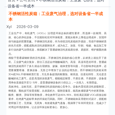
设备省一半成本
不锈钢活性炭箱：工业废气治理，选对设备省一半成
本
Xyl
2026-03-09
工业生产中，有机废气（VOCs）治理是环保达标的硬性要求，而选择一款耐用、高
效、省心的净化设备，不仅能轻松应对环保检查，更能从根本上降低运维成本，实现环
保与效益的双重双赢。不锈钢活性炭箱，作为传统活性炭箱的升级款，凭借不锈钢材质
的先天优势，搭配成熟的活性炭吸附技术，成为化工、涂装、印刷、电镀、食品加工等
多行业的废气治理优选，彻底解决了普通碳钢活性炭箱易生锈、易损坏、维护频繁的痛
点。
相较于普通碳钢材质的活性炭箱，不锈钢活性炭箱的核心优势，从材质上就拉开了差
距。工业废气成分复杂，部分工况还会伴随酸碱蒸汽、高湿、高温等恶劣环境，普通碳
钢活性炭箱用不了多久就会出现锈蚀、渗漏、箱体变形等问题，不仅影响净化效率，还
需要频繁维修、更换设备，无形之中增加了企业的运维负担。而不锈钢活性炭箱采用
304或316L不锈钢材质打造，天生具备超强的耐腐蚀、耐高温、抗老化特性，无论是含
酸碱的化工废气，还是高湿的涂装废气，都能稳定耐受，不易生锈、不易损坏，设备使
用寿命直接提升至12-15年，是普通碳钢设备的1.5倍以上，一次投入，长期受益。
高效净化，达标无忧，是不锈钢活性炭箱的核心竞争力。设备内置优质活性炭吸附层，
蜂窝炭、颗粒炭可按需搭配，比表面积大、吸附容量高，能高效捕获废气中的苯系物、
酯类、酮类、异味等有害物质，净化效率可达85%-95%，轻松满足国家VOCs排放达标
要求，杜绝废气超标带来的环保处罚风险。同时，不锈钢箱体采用密封式设计，搭配精
密焊接工艺，无泄漏、无死角，有效避免废气逃逸，既保障了车间环境安全，也减少了
对周边环境的影响，让企业环保达标更省心、更放心。