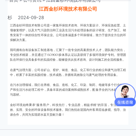
江西金杉环境技术有限公司
杉
2024-09-28
江西金杉环境技术有限公司是一家集环保技术咨询、环保方案设计、环保应急处置、土
壤修复维护，以及大气污染防治和工业及生活污水处理设备的设计研发、生产加工、销
售安装于一体的综合性环保企业。公司业务涵盖多个环保领域，致力于提供全方位的环
保解决方案。
我司拥有自有设备加工制造基地，汇聚了一批专业的高素质技术人才，团队能力突出，
专业技术精湛，并且通过了ISO9001多体系认证以及获得了多项环境保护专利。管理团
队在环保行业具备多年的实战经验，能够提供从技术咨询、设计到施工的全流程服务。
在废气治理方面，公司在矿山、窑炉、铸造、食品、化工等行业的粉尘和废气治理工程
中，积累了丰富的实践经验，技术成熟，并拥有高效除尘与废气处理的专用设备。
在污水治理领域，我们在养殖、食品、造纸、化工、印染、制药、电镀等多个行业的生
产和生活污水处理工程中，具备丰富的成功案例和成熟技术，配备齐全的污水处理设备
与器材。
金杉环境始终秉承“服务用户，科技先行，专业品质，精益求精”的宗旨，专注推广高
效、实用、安全的环保设备和技术服务。我们热忱欢迎国内外客商莅临参观、指导、洽
谈合作，共同为实现碧水蓝天贡献力量！