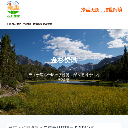
跳
净尘无废，洁世间境
至
内
容
首页
金杉资讯
产品展示
资质展示
联系金杉
金杉资讯
专注于追踪全球经济趋势，深入挖掘行业内
部信息
首页
»
公司资讯
»
江西金杉环境技术有限公司