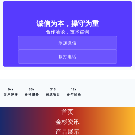
诚信为本，操守为重
合作洽谈，技术咨询
添加微信
拨打电话
9
k+
35
+
316
12
+
客 户 好 评
多 样 服 务
完 成 项 目
多 年 经 验
首页
金杉资讯
产品展示