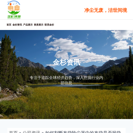
跳
净尘无废，洁世间境
至
内
容
首页
金杉资讯
产品展示
资质展示
联系金杉
金杉资讯
专注于追踪全球经济趋势，深入挖掘行业内
部信息
首页
»
公司资讯
»
如何判断布袋除尘器中的布袋是否漏袋