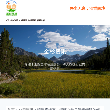
跳
净尘无废，洁世间境
至
内
容
首页
金杉资讯
产品展示
资质展示
联系金杉
金杉资讯
专注于追踪全球经济趋势，深入挖掘行业内
部信息
首页
»
公司资讯
»
喷淋塔堵塞、漏液？常见运维问题的解