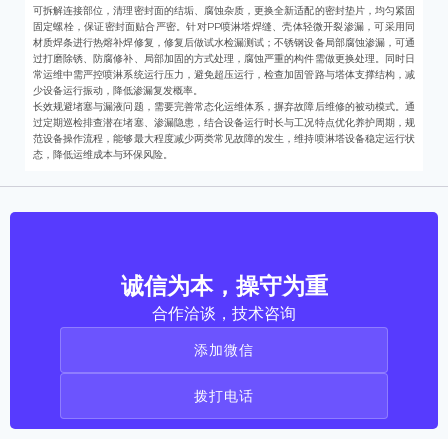
可拆解连接部位，清理密封面的结垢、腐蚀杂质，更换全新适配的密封垫片，均匀紧固
固定螺栓，保证密封面贴合严密。针对PP喷淋塔焊缝、壳体轻微开裂渗漏，可采用同
材质焊条进行热熔补焊修复，修复后做试水检漏测试；不锈钢设备局部腐蚀渗漏，可通
过打磨除锈、防腐修补、局部加固的方式处理，腐蚀严重的构件需做更换处理。同时日
常运维中需严控喷淋系统运行压力，避免超压运行，检查加固管路与塔体支撑结构，减
少设备运行振动，降低渗漏复发概率。
长效规避堵塞与漏液问题，需要完善常态化运维体系，摒弃故障后维修的被动模式。通
过定期巡检排查潜在堵塞、渗漏隐患，结合设备运行时长与工况特点优化养护周期，规
范设备操作流程，能够最大程度减少两类常见故障的发生，维持喷淋塔设备稳定运行状
态，降低运维成本与环保风险。
诚信为本，操守为重
合作洽谈，技术咨询
添加微信
拨打电话