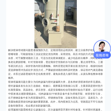
解决喷淋塔堵塞问题需遵循预防为主、定期清理的运维原则，建立分级养护机制。针对
喷嘴堵塞，可根据现场工况设定固定清洗周期，采用浸泡、高压冲洗的方式清除结晶与
杂质，对于频繁堵塞的工况，可适当优化喷淋液配比，减少结晶析出概率，同时定期更
换老化磨损喷嘴。针对管路堵塞，需定期排空管路积水与沉积物，重点清理弯头、三通
等易沉积点位，保持管路内部流通顺畅。填料层需定期开展全面清洗作业，根据结垢程
度选择物理冲洗或化学清洗方式，严重破损堵塞的填料及时更换，保证塔内气液流通稳
定。水泵过滤器需做到常态化检查清理，避免杂质进入循环系统，从源头降低整体堵塞
概率。
喷淋塔漏液问题主要分为结构渗漏与密封渗漏两大类，是各类材质喷淋塔的常见通病。
密封渗漏多发生在法兰连接处、检修口、观察窗及管路接口位置，主要原因是密封垫片
长期受腐蚀、高温老化、挤压变形，或是安装螺栓松动导致密封贴合不紧密，运行过程
中喷淋液从缝隙缓慢渗出。结构渗漏在PP材质设备中多为焊缝开裂、材质变形引发，
在不锈钢设备中多为局部腐蚀穿孔、焊缝锈蚀导致，设备长期负压运行、温差应力、介
质腐蚀都是诱发结构渗漏的重要因素。此外，塔内喷淋压力过高、管路固定不牢引发的
设备轻微晃动，也会逐步加剧渗漏问题。
处理漏液问题需精准定位渗漏点位，区分渗漏类型开展针对性修复。针对密封类漏液，