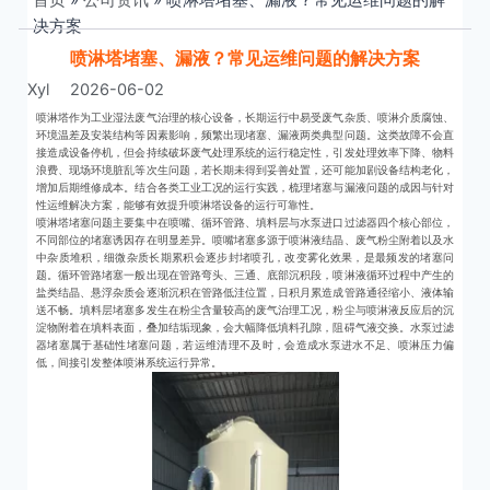
决方案
喷淋塔堵塞、漏液？常见运维问题的解决方案
Xyl
2026-06-02
喷淋塔作为工业湿法废气治理的核心设备，长期运行中易受废气杂质、喷淋介质腐蚀、
环境温差及安装结构等因素影响，频繁出现堵塞、漏液两类典型问题。这类故障不会直
接造成设备停机，但会持续破坏废气处理系统的运行稳定性，引发处理效率下降、物料
浪费、现场环境脏乱等次生问题，若长期未得到妥善处置，还可能加剧设备结构老化，
增加后期维修成本。结合各类工业工况的运行实践，梳理堵塞与漏液问题的成因与针对
性运维解决方案，能够有效提升喷淋塔设备的运行可靠性。
喷淋塔堵塞问题主要集中在喷嘴、循环管路、填料层与水泵进口过滤器四个核心部位，
不同部位的堵塞诱因存在明显差异。喷嘴堵塞多源于喷淋液结晶、废气粉尘附着以及水
中杂质堆积，细微杂质长期累积会逐步封堵喷孔，改变雾化效果，是最频发的堵塞问
题。循环管路堵塞一般出现在管路弯头、三通、底部沉积段，喷淋液循环过程中产生的
盐类结晶、悬浮杂质会逐渐沉积在管路低洼位置，日积月累造成管路通径缩小、液体输
送不畅。填料层堵塞多发生在粉尘含量较高的废气治理工况，粉尘与喷淋液反应后的沉
淀物附着在填料表面，叠加结垢现象，会大幅降低填料孔隙，阻碍气液交换。水泵过滤
器堵塞属于基础性堵塞问题，若运维清理不及时，会造成水泵进水不足、喷淋压力偏
低，间接引发整体喷淋系统运行异常。