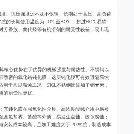
强度、抗压强度远不及不锈钢，长期处于高压、高负荷
的长期使用温度为-10℃至80℃，超过80℃易软
对芳香族、卤代烃等有机溶剂的耐受性较差，易出现
种，其核心优势在于优异的机械强度与耐热性。不锈钢以
层致密的氧化铬钝化膜，这层钝化膜可有效阻隔腐蚀
适用于常规腐蚀工况，316L不锈钢因添加了钼元素，
质的耐受性更优。
：其钝化膜在强氧化性介质、高浓度酸碱介质中易被
触含氯盐雾、盐酸等介质，易发生点蚀、缝隙腐蚀；
运输与安装成本较高，且加工难度大于PP材质，制造成本