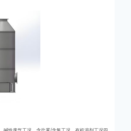
、碱性废气工况、含盐雾/含氯工况、有机溶剂工况四