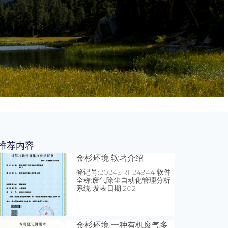
推荐内容
金杉环境 软著介绍
登记号:2024SR1124944 软件
全称:废气除尘自动化管理分析
系统 发表日期:202
金杉环境 一种有机废气多