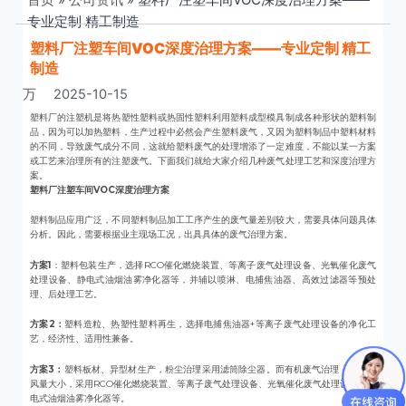
专业定制 精工制造
塑料厂注塑车间VOC深度治理方案——专业定制 精工
制造
万
2025-10-15
塑料厂的注塑机是将热塑性塑料或热固性塑料利用塑料成型模具制成各种形状的塑料制
品，因为可以加热塑料，生产过程中必然会产生塑料废气，又因为塑料制品中塑料材料
的不同，导致废气成分不同，这就给塑料废气的处理增添了一定难度，不能以某一方案
或工艺来治理所有的注塑废气。下面我们就给大家介绍几种废气处理工艺和深度治理方
案。
塑料厂注塑车间VOC深度治理方案
塑料制品应用广泛，不同塑料制品加工工序产生的废气量差别较大，需要具体问题具体
分析。因此，需要根据业主现场工况，出具具体的废气治理方案。
方案1
：塑料包装生产，选择RCO催化燃烧装置、等离子废气处理设备、光氧催化废气
处理设备、静电式油烟油雾净化器等，并辅以喷淋、电捕焦油器、高效过滤器等预处
理、后处理工艺。
方案2：
塑料造粒、热塑性塑料再生，选择电捕焦油器+等离子废气处理设备的净化工
艺，经济性、适用性兼备。
方案3：
塑料板材、异型材生产，粉尘治理采用滤筒除尘器。而有机废气治理，则根据
风量大小，采用RCO催化燃烧装置、等离子废气处理设备、光氧催化废气处理设备、静
电式油烟油雾净化器等。