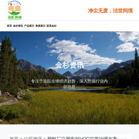
跳
净尘无废，洁世间境
至
内
容
首页
金杉资讯
产品展示
资质展示
联系金杉
金杉资讯
专注于追踪全球经济趋势，深入挖掘行业内
部信息
首页
»
公司资讯
»
塑料厂注塑车间VOC深度治理方案——