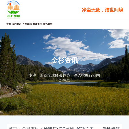
跳
净尘无废，洁世间境
至
内
容
首页
金杉资讯
产品展示
资质展示
联系金杉
金杉资讯
专注于追踪全球经济趋势，深入挖掘行业内
部信息
首页
»
公司资讯
»
涂料厂VOCs治理解决方案——活性炭箱