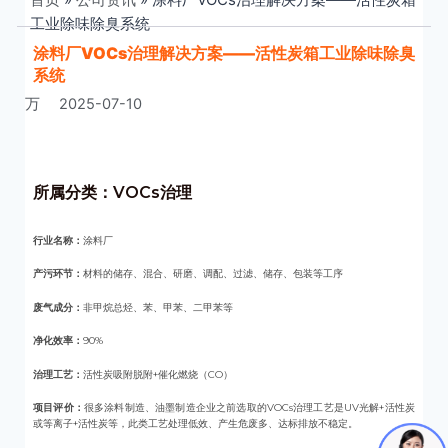
工业除味除臭系统
涂料厂VOCs治理解决方案——活性炭箱工业除味除臭
系统
万
2025-07-10
所属分类：
VOCs治理
行业名称：
涂料厂
产污环节：
材料的储存、混合、研磨、调配、过滤、储存、包装等工序
废气成分：
非甲烷总烃、苯、甲苯、二甲苯等
净化效率：
90%
治理工艺：
活性炭吸附脱附+催化燃烧（CO）
项目评价：
很多涂料制造、油墨制造企业之前选取的VOCs治理工艺是UV光解+活性炭
或等离子+活性炭等，此类工艺处理低效、产生危废多、达标排放不稳定。