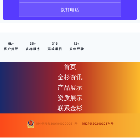
拨打电话
9
k+
35
+
316
12
+
客 户 好 评
多 样 服 务
完 成 项 目
多 年 经 验
首页
金杉资讯
产品展示
资质展示
联系金杉
赣公网安备36010402000511号
赣ICP备2024032874号