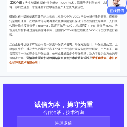
工艺介绍：
活性炭吸附脱附+催化燃烧（CO）技术，适用于溶剂型涂料、水性工业涂
料、溶剂型油墨、水性油墨和胶印油墨生产工艺废气的治理。
吸附过程中吸附剂床层处于静止状态，对废气中的 VOCs 污染物进行吸附分离。应根据
污染物处理量、处理要求等定时再生或更换吸附剂以保证治理设施的去除效率。入口废
气颗粒物浓度宜低于 1 mg/m3，温度宜低于 40℃，相对湿度（RH）宜低于 80%。活
性炭吸附材料通过解吸而循环利用，脱附的VOCs可通过燃烧法 VOCs 治理技术进行销
毁。
江西金杉环境技术有限公司是一家集环保技术咨询、环保方案设计、环保应急处置、土
壤修复维护，以及大气污染防治和工业及生活污水处理设备的设计研发、生产加工、销
售安装于一体的综合性环保企业。公司业务涵盖多个环保领域，致力于提供全方位的环
保解决方案。
详情请查看金杉环境网站首页底部技术联系方式以及
爱采购搜索厂家江西
金杉环境技术有限公司！
诚信为本，操守为重
合作洽谈，技术咨询
添加微信