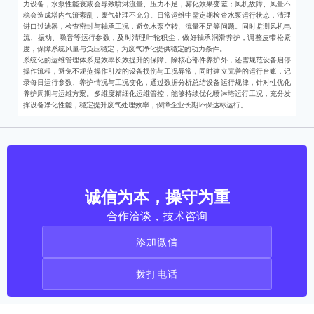
力设备，水泵性能衰减会导致喷淋流量、压力不足，雾化效果变差；风机故障、风量不
稳会造成塔内气流紊乱，废气处理不充分。日常运维中需定期检查水泵运行状态，清理
进口过滤器，检查密封与轴承工况，避免水泵空转、流量不足等问题。同时监测风机电
流、振动、噪音等运行参数，及时清理叶轮积尘，做好轴承润滑养护，调整皮带松紧
度，保障系统风量与负压稳定，为废气净化提供稳定的动力条件。
系统化的运维管理体系是效率长效提升的保障。除核心部件养护外，还需规范设备启停
操作流程，避免不规范操作引发的设备损伤与工况异常，同时建立完善的运行台账，记
录每日运行参数、养护情况与工况变化，通过数据分析总结设备运行规律，针对性优化
养护周期与运维方案。多维度精细化运维管控，能够持续优化喷淋塔运行工况，充分发
挥设备净化性能，稳定提升废气处理效率，保障企业长期环保达标运行。
诚信为本，操守为重
合作洽谈，技术咨询
添加微信
拨打电话