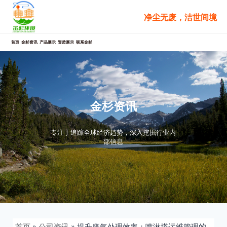
跳
净尘无废，洁世间境
至
内
容
首页
金杉资讯
产品展示
资质展示
联系金杉
金杉资讯
专注于追踪全球经济趋势，深入挖掘行业内
部信息
首页
»
公司资讯
»
提升废气处理效率：喷淋塔运维管理的