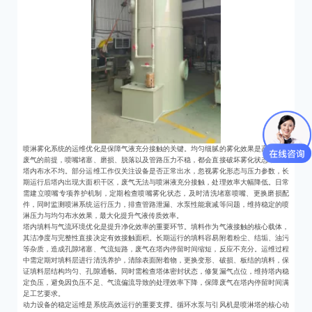
喷淋雾化系统的运维优化是保障气液充分接触的关键。均匀细腻的雾化效果是高效净化
废气的前提，喷嘴堵塞、磨损、脱落以及管路压力不稳，都会直接破坏雾化状态，造成
塔内布水不均。部分运维工作仅关注设备是否正常出水，忽视雾化形态与压力参数，长
期运行后塔内出现大面积干区，废气无法与喷淋液充分接触，处理效率大幅降低。日常
需建立喷嘴专项养护机制，定期检查喷嘴雾化状态，及时清洗堵塞喷嘴、更换磨损配
件，同时监测喷淋系统运行压力，排查管路泄漏、水泵性能衰减等问题，维持稳定的喷
淋压力与均匀布水效果，最大化提升气液传质效率。
塔内填料与气流环境优化是提升净化效率的重要环节。填料作为气液接触的核心载体，
其洁净度与完整性直接决定有效接触面积。长期运行的填料容易附着粉尘、结垢、油污
等杂质，造成孔隙堵塞、气流短路，废气在塔内停留时间缩短，反应不充分。运维过程
中需定期对填料层进行清洗养护，清除表面附着物，更换变形、破损、板结的填料，保
证填料层结构均匀、孔隙通畅。同时需检查塔体密封状态，修复漏气点位，维持塔内稳
定负压，避免因负压不足、气流偏流导致的处理效率下降，保障废气在塔内停留时间满
足工艺要求。
动力设备的稳定运维是系统高效运行的重要支撑。循环水泵与引风机是喷淋塔的核心动