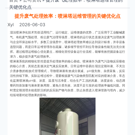
关键优化点
提升废气处理效率：喷淋塔运维管理的关键优化点
Xyl
2026-06-03
湿法喷淋净化技术凭借适用性广、运行稳定、运维便捷的优势，广泛应用于工业酸碱废
气、有机废气预处理、粉尘废气治理等场景，喷淋塔的运行状态直接决定废气治理效果
与企业环保达标水平。多数工业场景中，喷淋塔处理效率难以达到设计标准，并非设备
选型问题，而是日常运维管理存在疏漏，诸多细节管控不到位导致设备性能无法充分发
挥。通过梳理运维核心优化要点，精细化管控设备运行全流程，能够有效挖掘设备运行
潜力，稳步提升废气处理效率。
喷淋液系统的精细化管控是提升处理效率的核心基础。喷淋液作为废气污染物反应吸收
的核心介质，其状态直接决定气液反应效果。日常运维中容易出现仅定期补液、不关注
介质参数的粗放式管理模式，导致喷淋液有效成分衰减、pH值失衡、杂质富集，反应
活性持续下降。实际运维过程中，需要根据废气污染物类型匹配对应的喷淋介质，常态
化监测喷淋液pH值、浓度、温度与洁净度，结合生产工况的风量、浓度波动，动态调
整药剂添加量与液体更换周期，避免介质失效、浓度不足引发的处理效率偏低问题。同
时需定期清理水箱底部沉积的反应副产物与杂质，防止杂质进入喷淋管路与塔内，减少
结垢堵塞对处理效果的影响。