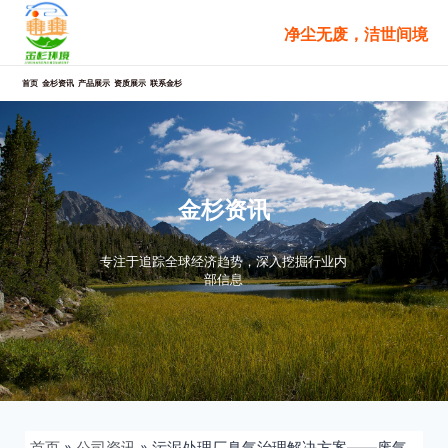
跳
净尘无废，洁世间境
至
内
容
首页
金杉资讯
产品展示
资质展示
联系金杉
金杉资讯
专注于追踪全球经济趋势，深入挖掘行业内
部信息
首页
»
公司资讯
»
污泥处理厂臭气治理解决方案——废气