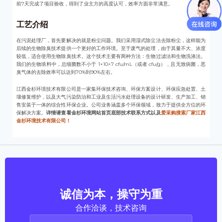
前7天完成了项目验收，得到了业主方的高度认可，效率方面非常满意。
工艺介绍
在污泥处理厂，首先要解决的就是粉尘问题。我们采用湿式除尘法去除粉尘，这样能为
后续的生物除臭技术提供一个更好的工作环境。至于废气的处理，由于其量不大、浓度
较低，适合使用生物除臭技术。这个技术主要有两种方法：生物过滤法和生物洗涤法。
我们的生物填料中，总细菌数不小于 1×10^7 cfu/mL（或者 cfu/g），且无致病菌，恶
臭气体的去除效率可以达到70%到90%左右。
江西金杉环境技术有限公司是一家集环保技术咨询、环保方案设计、环保应急处置、土
壤修复维护，以及大气污染防治和工业及生活污水处理设备的设计研发、生产加工、销
售安装于一体的综合性环保企业。公司业务涵盖多个环保领域，致力于提供全方位的环
保解决方案。
详情请查看金杉环境网站首页底部技术联系方式以及
爱采购搜索厂家江西
金杉环境技术有限公司！
诚信为本，操守为重
合作洽谈，技术咨询