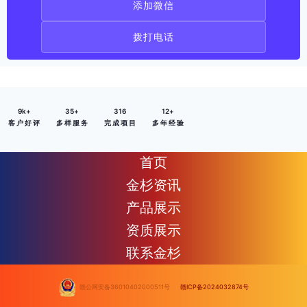
添加微信
拨打电话
9
k+
35
+
316
12
+
客 户 好 评
多 样 服 务
完 成 项 目
多 年 经 验
首页
金杉资讯
产品展示
资质展示
联系金杉
赣公网安备36010402000511号
赣ICP备2024032874号