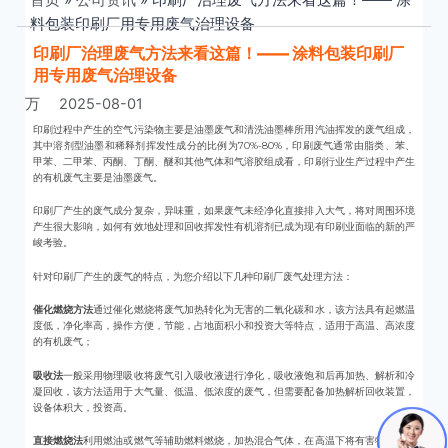
料包装印刷厂用专用废气治理设备
印刷厂治理废气方法来看这篇！—— 涂料包装印刷厂
用专用废气治理设备
万
2025-08-01
印刷过程中产生的空气污染物主要是油墨废气和清洗油墨棒所用汽油挥发的废气组成，
其中溶剂型油墨和稀释剂挥发性成分的比例为70%-80%，印刷废气通常由脂类、苯、
甲苯、二甲苯、丙酮、丁酮、醚和其他气体和气溶胶组成看，印刷行业生产过程中产生
的有机废气主要是油墨废气。
印刷厂产生的废气成分复杂，异味重，如果废气未经净化直接排入大气，将对周围环境
产生很大影响，如何有效地处理和回收挥发性有机溶剂已成为现有印刷业面临的新的严
峻考验。
针对印刷厂产生的废气的特点，为您介绍以下几种印刷厂废气处理方法：
催化燃烧方法
通过催化燃烧将废气加热转化为无害的二氧化碳和水，该方法具有起燃温
度低，净化率高，操作方便，节能，占地面积小和投资大等特点，适用于高温、高浓度
的有机废气；
吸收法
一般采用物理吸收将废气引入吸收液进行净化，吸收液饱和后再加热、解析和冷
凝回收，该方法适用于大气量、低温、低浓度的废气，但需要配备加热解析回收装置，
设备体积大，投资高。
直接燃烧法
利用燃油或燃气等辅助燃料燃烧，加热混合气体，在高温下将有害物质分解