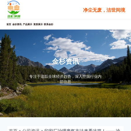
跳
净尘无废，洁世间境
至
内
容
首页
金杉资讯
产品展示
资质展示
联系金杉
金杉资讯
专注于追踪全球经济趋势，深入挖掘行业内
部信息
首页
»
公司资讯
»
印刷厂治理废气方法来看这篇！—— 涂