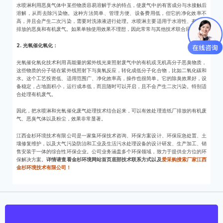
水喷淋利用恶臭气体中某些物质容易溶解于水的特点，使废气中的有害成分与水接触后
溶解，从而去除污染物。这种方法简单、管理方便、设备费用低，但它的净化效率不
高，并且会产生二次污染，需要对洗涤液进行处理。水喷淋主要适用于水溶性、有组织
排放的恶臭和有机废气。如果单独使用效果不理想，因此常常与其他技术联合应用。
2. 光氧催化氧化：
光氧催化氧化技术利用高能量的紫外线光束照射废气中的有机或无机高分子恶臭物质，
这些物质的分子链在紫外线照射下与臭氧反应，转化成低分子化合物，比如二氧化碳和
水。这个工艺投资低、适用范围广、净化效率高，操作也很简单。它的除臭效果好，设
备稳定，占地面积小，运行成本低，而且随时可以开启，且不会产生二次污染。特别适
合处理有机废气。
因此，把水喷淋和光氧催化废气处理技术结合起来，可以有效处理造纸厂排放的有机废
气、恶臭气体以及粉尘，效果非常显著。
江西金杉环境技术有限公司是一家集环保技术咨询、环保方案设计、环保应急处置、土
壤修复维护，以及大气污染防治和工业及生活污水处理设备的设计研发、生产加工、销
售安装于一体的综合性环保企业。公司业务涵盖多个环保领域，致力于提供全方位的环
保解决方案。
详情请查看金杉环境网站首页底部技术联系方式以及
爱采购搜索厂家江西
金杉环境技术有限公司！