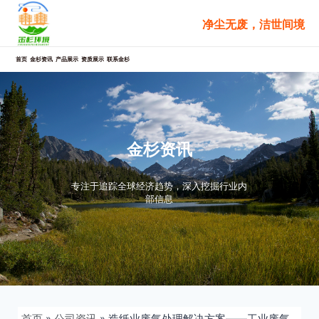
跳
净尘无废，洁世间境
至
内
容
首页
金杉资讯
产品展示
资质展示
联系金杉
金杉资讯
专注于追踪全球经济趋势，深入挖掘行业内
部信息
首页
»
公司资讯
»
造纸业废气处理解决方案——工业废气