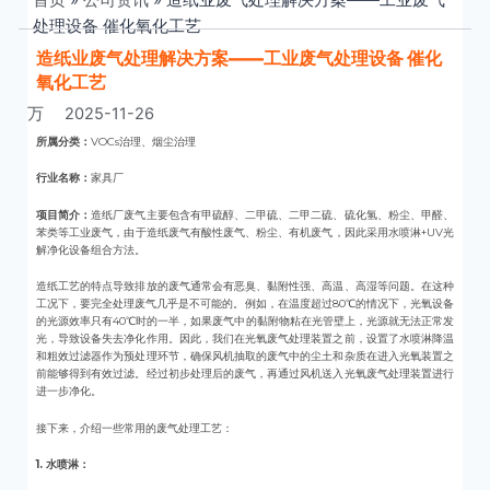
处理设备 催化氧化工艺
造纸业废气处理解决方案——工业废气处理设备 催化
氧化工艺
万
2025-11-26
所属分类：
VOCs治理、烟尘治理
行业名称：
家具厂
项目简介：
造纸厂废气主要包含有甲硫醇、二甲硫、二甲二硫、硫化氢、粉尘、甲醛、
苯类等工业废气，由于造纸废气有酸性废气、粉尘、有机废气，因此采用水喷淋+UV光
解净化设备组合方法。
造纸工艺的特点导致排放的废气通常会有恶臭、黏附性强、高温、高湿等问题。在这种
工况下，要完全处理废气几乎是不可能的。例如，在温度超过80℃的情况下，光氧设备
的光源效率只有40℃时的一半，如果废气中的黏附物粘在光管壁上，光源就无法正常发
光，导致设备失去净化作用。因此，我们在光氧废气处理装置之前，设置了水喷淋降温
和粗效过滤器作为预处理环节，确保风机抽取的废气中的尘土和杂质在进入光氧装置之
前能够得到有效过滤。经过初步处理后的废气，再通过风机送入光氧废气处理装置进行
进一步净化。
接下来，介绍一些常用的废气处理工艺：
1. 水喷淋：