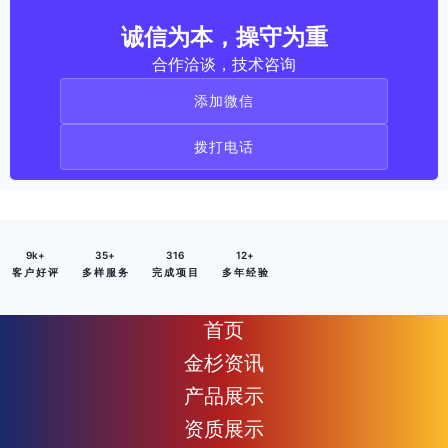
诚信为本，操守为重
合作洽谈，技术咨询
添加微信
拨打电话
9
k+
35
+
316
12
+
客 户 好 评
多 样 服 务
完 成 项 目
多 年 经 验
首页
金杉资讯
产品展示
资质展示