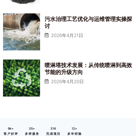
污水治理工艺优化与运维管理实操探
讨
2026年4月21日
喷淋塔技术发展：从传统喷淋到高效
节能的升级方向
2026年4月20日
9
k+
35
+
316
12
+
客 户 好 评
多 样 服 务
完 成 项 目
多 年 经 验